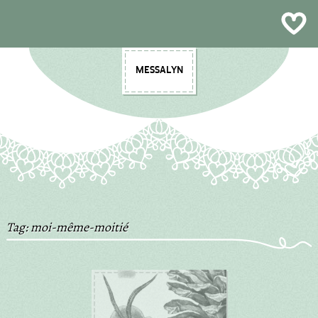
Plein Air & Sketchbooks
Multimedia
Illustration
Contact
Design
About
Craft
Shop
Blog
MESSALYN
Tag: moi-même-moitié